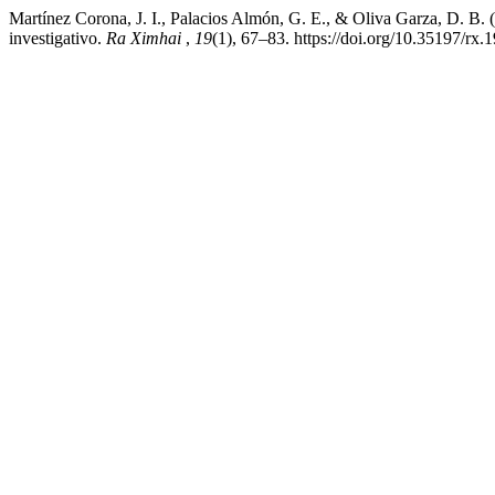
Martínez Corona, J. I., Palacios Almón, G. E., & Oliva Garza, D. B. (
investigativo.
Ra Ximhai
,
19
(1), 67–83. https://doi.org/10.35197/rx.