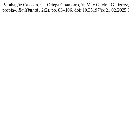
Bambagüé Caicedo, C., Ortega Chamorro, V. M. y Gaviria Gutiérrez, W
propia»,
Ra Ximhai
, 2(2), pp. 83–106. doi: 10.35197/rx.21.02.2025.