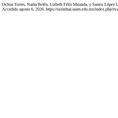
Ochoa Torres, Nadia Belén, Lizbeth Félix Miranda, y Santos López 
Accedido agosto 6, 2026. https://raximhai.uaim.edu.mx/index.php/rx/a