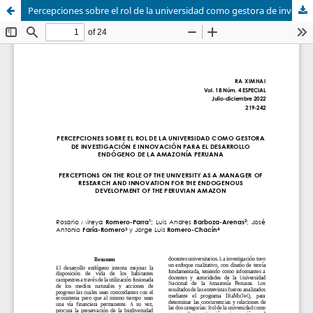
Percepciones sobre el rol de la universidad como gestora de investigación e innovación para el desarrollo endógeno de la amazonía peruana