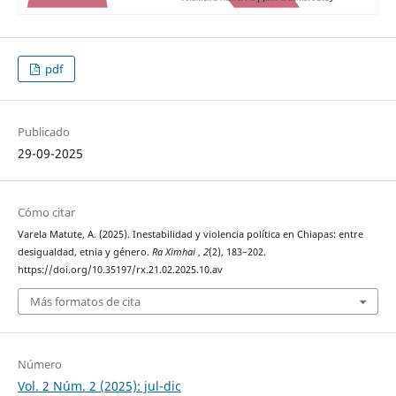
pdf
Publicado
29-09-2025
Cómo citar
Varela Matute, A. (2025). Inestabilidad y violencia política en Chiapas: entre
desigualdad, etnia y género.
Ra Ximhai
,
2
(2), 183–202.
https://doi.org/10.35197/rx.21.02.2025.10.av
Más formatos de cita
Número
Vol. 2 Núm. 2 (2025): jul-dic