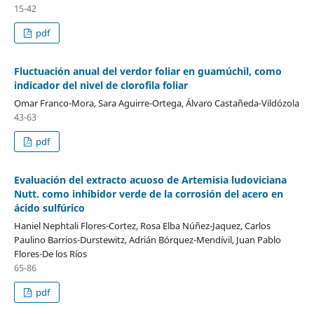
15-42
pdf
Fluctuación anual del verdor foliar en guamúchil, como
indicador del nivel de clorofila foliar
Omar Franco-Mora, Sara Aguirre-Ortega, Álvaro Castañeda-Vildózola
43-63
pdf
Evaluación del extracto acuoso de Artemisia ludoviciana
Nutt. como inhibidor verde de la corrosión del acero en
ácido sulfúrico
Haniel Nephtali Flores-Cortez, Rosa Elba Núñez-Jaquez, Carlos
Paulino Barrios-Durstewitz, Adrián Bórquez-Mendívil, Juan Pablo
Flores-De los Ríos
65-86
pdf