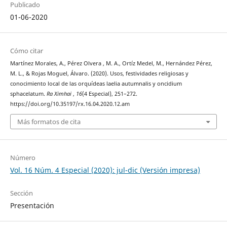
Publicado
01-06-2020
Cómo citar
Martínez Morales, A., Pérez Olvera , M. A., Ortíz Medel, M., Hernández Pérez,
M. L., & Rojas Moguel, Álvaro. (2020). Usos, festividades religiosas y
conocimiento local de las orquídeas laelia autumnalis y oncidium
sphacelatum.
Ra Ximhai
,
16
(4 Especial), 251–272.
https://doi.org/10.35197/rx.16.04.2020.12.am
Más formatos de cita
Número
Vol. 16 Núm. 4 Especial (2020): jul-dic (Versión impresa)
Sección
Presentación