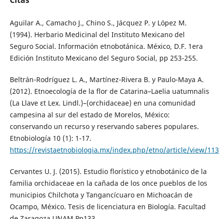
Citas
Aguilar A., Camacho J., Chino S., Jácquez P. y López M.
(1994). Herbario Medicinal del Instituto Mexicano del
Seguro Social. Información etnobotánica. México, D.F. 1era
Edición Instituto Mexicano del Seguro Social, pp 253-255.
Beltrán-Rodríguez L. A., Martínez-Rivera B. y Paulo-Maya A.
(2012). Etnoecología de la flor de Catarina–Laelia uatumnalis
(La Llave ɛt Lex. Lindl.)–(orchidaceae) en una comunidad
campesina al sur del estado de Morelos, México:
conservando un recurso y reservando saberes populares.
Etnobiología 10 (1): 1-17.
https://revistaetnobiologia.mx/index.php/etno/article/view/11
Cervantes U. J. (2015). Estudio florístico y etnobotánico de la
familia orchidaceae en la cañada de los once pueblos de los
municipios Chilchota y Tangancícuaro en Michoacán de
Ocampo, México. Tesis de licenciatura en Biología. Facultad
de Zaragoza UNAM Pp133.