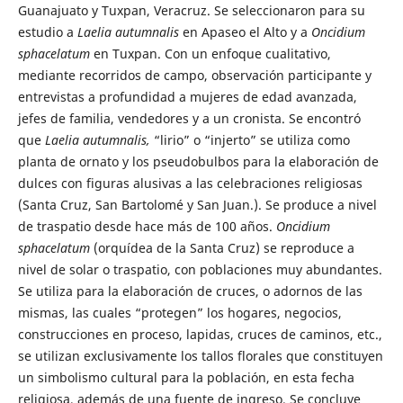
Guanajuato y Tuxpan, Veracruz. Se seleccionaron para su
estudio a
Laelia autumnalis
en Apaseo el Alto y a
Oncidium
sphacelatum
en Tuxpan. Con un enfoque cualitativo,
mediante recorridos de campo, observación participante y
entrevistas a profundidad a mujeres de edad avanzada,
jefes de familia, vendedores y a un cronista. Se encontró
que
Laelia autumnalis,
“lirio” o “injerto” se utiliza como
planta de ornato y los pseudobulbos para la elaboración de
dulces con figuras alusivas a las celebraciones religiosas
(Santa Cruz, San Bartolomé y San Juan.). Se produce a nivel
de traspatio desde hace más de 100 años.
Oncidium
sphacelatum
(orquídea de la Santa Cruz) se reproduce a
nivel de solar o traspatio, con poblaciones muy abundantes.
Se utiliza para la elaboración de cruces, o adornos de las
mismas, las cuales “protegen” los hogares, negocios,
construcciones en proceso, lapidas, cruces de caminos, etc.,
se utilizan exclusivamente los tallos florales que constituyen
un simbolismo cultural para la población, en esta fecha
religiosa, además de una fuente de ingreso. Se concluye