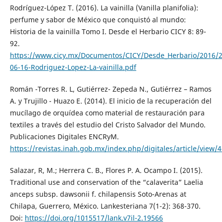
Rodríguez-López T. (2016). La vainilla (Vanilla planifolia):
perfume y sabor de México que conquistó al mundo:
Historia de la vainilla Tomo I. Desde el Herbario CICY 8: 89-
92.
https://www.cicy.mx/Documentos/CICY/Desde_Herbario/2016/2
06-16-Rodriguez-Lopez-La-vainilla.pdf
Román -Torres R. L, Gutiérrez- Zepeda N., Gutiérrez – Ramos
A. y Trujillo - Huazo E. (2014). El inicio de la recuperación del
mucílago de orquídea como material de restauración para
textiles a través del estudio del Cristo Salvador del Mundo.
Publicaciones Digitales ENCRyM.
https://revistas.inah.gob.mx/index.php/digitales/article/view/
Salazar, R, M.; Herrera C. B., Flores P. A. Ocampo I. (2015).
Traditional use and conservation of the “calaverita” Laelia
anceps subsp. dawsonii f. chilapensis Soto-Arenas at
Chilapa, Guerrero, México. Lankesteriana 7(1-2): 368-370.
Doi:
https://doi.org/1015517/lank.v7il-2.19566